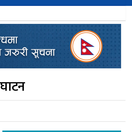
दघाटन