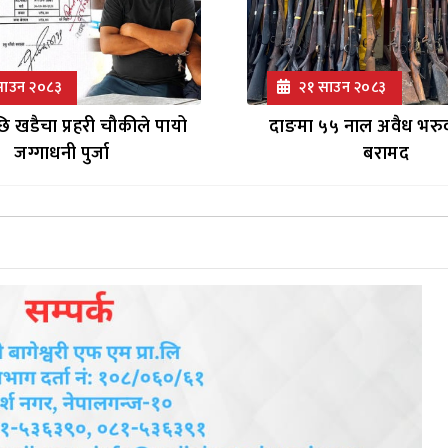
साउन २०८३
२१ साउन २०८३
छि खडैचा प्रहरी चौकीले पायो
दाङमा ५५ नाल अवैध भरुव
जग्गाधनी पुर्जा
बरामद