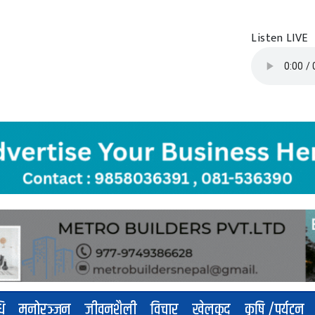
Listen LIVE
धि
मनोरञ्जन
जीवनशैली
विचार
खेलकुद
कृषि /पर्यटन