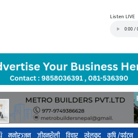
Listen LIVE
धि
मनोरञ्जन
जीवनशैली
विचार
खेलकुद
कृषि /पर्यटन