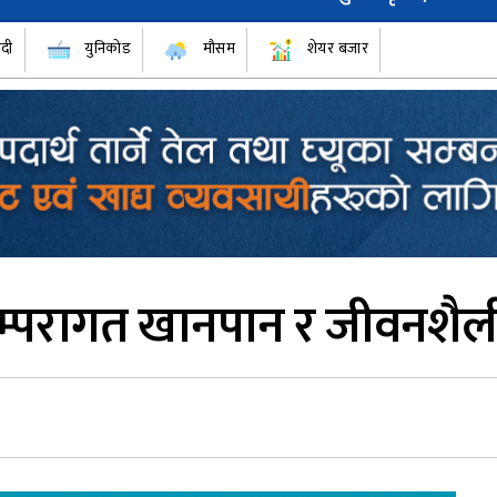
ँदी
युनिकोड
मौसम
शेयर बजार
रम्परागत खानपान र जीवनशैल